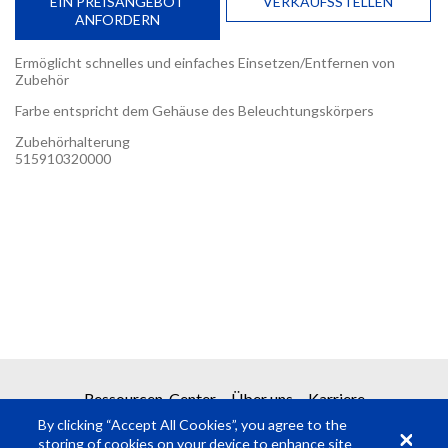
EIN PREISANGEBOT
VERKAUFSSTELLEN
ANFORDERN
Ermöglicht schnelles und einfaches Einsetzen/Entfernen von
Zubehör
Farbe entspricht dem Gehäuse des Beleuchtungskörpers
Zubehörhalterung
515910320000
EIN PREISANGEBOT ANFORDERN
Erhalten Sie Ihr Angebot in 2 einfachen Schritten
1
Produktanforderung
2
Preisanfrage senden
Ressourcen-Center
Über uns
Karriere
Pflichtfelder
*
By clicking “Accept All Cookies”, you agree to the
storing of cookies on your device to enhance site