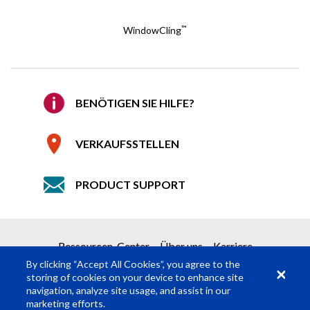
E-Mail
*
™
WindowCling
E-Mail bestätigen
*
EIN PREISANGEBOT ANFORDERN
BENÖTIGEN SIE HILFE?
Firma
Erhalten Sie Ihr Angebot in 2 einfachen Schritten
VERKAUFSSTELLEN
1
Produktanforderung
PRODUCT SUPPORT
2
Preisanfrage senden
Details
Pflichtfelder
*
Ressourcen-Center
Über uns
Karriere
Vorname
*
By clicking “Accept All Cookies”, you agree to the
storing of cookies on your device to enhance site
navigation, analyze site usage, and assist in our
Nachname
*
marketing efforts.