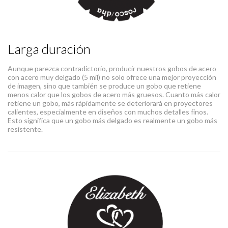
Larga duración
Aunque parezca contradictorio, producir nuestros gobos de acero
con acero muy delgado (5 mil) no solo ofrece una mejor proyección
de imagen, sino que también se produce un gobo que retiene
menos calor que los gobos de acero más gruesos. Cuanto más calor
retiene un gobo, más rápidamente se deteriorará en proyectores
calientes, especialmente en diseños con muchos detalles finos.
Esto significa que un gobo más delgado es realmente un gobo más
resistente.