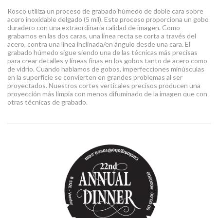
Rosco utiliza un proceso de grabado húmedo de doble cara sobre
acero inoxidable delgado (5 mil). Este proceso proporciona un gobo
duradero con una extraordinaria calidad de imagen. Como
grabamos en las dos caras, una línea recta se corta a través del
acero, contra una línea inclinada/en ángulo desde una cara. El
grabado húmedo sigue siendo una de las técnicas más precisas
para crear detalles y líneas finas en los gobos tanto de acero como
de vidrio. Cuando hablamos de gobos, imperfecciones minúsculas
en la superficie se convierten en grandes problemas al ser
proyectados. Nuestros cortes verticales precisos producen una
proyección más limpia con menos difuminado de la imagen que con
otras técnicas de grabado.