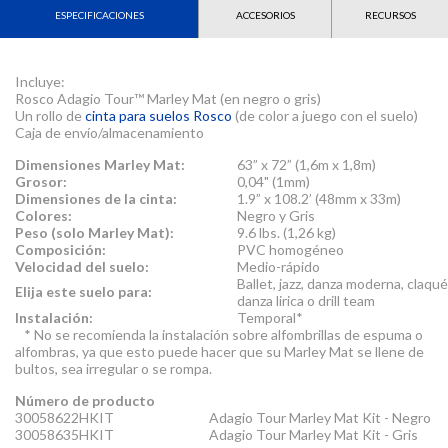
ESPECIFICACIONES
ACCESORIOS
RECURSOS
Incluye:
Rosco Adagio Tour™ Marley Mat (en negro o gris)
Un rollo de
cinta para suelos Rosco
(de color a juego con el suelo)
Caja de envío/almacenamiento
Dimensiones Marley Mat:
63” x 72” (1,6m x 1,8m)
Grosor:
0,04" (1mm)
Dimensiones de la cinta:
1.9” x 108.2’ (48mm x 33m)
Colores:
Negro y Gris
Peso (solo Marley Mat):
9.6 lbs. (1,26 kg)
Composición:
PVC homogéneo
Velocidad del suelo:
Medio-rápido
Ballet, jazz, danza moderna, claqué
Elija este suelo para:
danza lirica o drill team
Instalación:
Temporal*
* No se recomienda la instalación sobre alfombrillas de espuma o
alfombras, ya que esto puede hacer que su Marley Mat se llene de
bultos, sea irregular o se rompa.
Número de producto
30058622HKIT
Adagio Tour Marley Mat Kit - Negro
30058635HKIT
Adagio Tour Marley Mat Kit - Gris