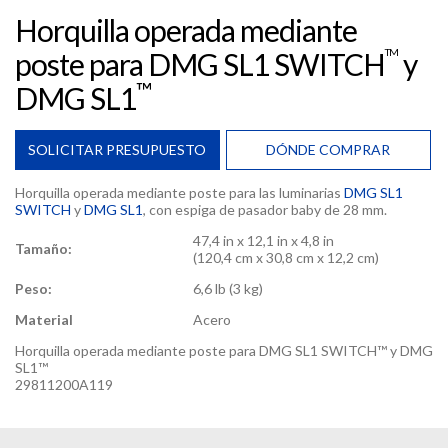
Horquilla operada mediante
TM
poste para DMG SL1 SWITCH
y
™
DMG SL1
SOLICITAR PRESUPUESTO
DÓNDE COMPRAR
Horquilla operada mediante poste para las luminarias
DMG SL1
SWITCH
y
DMG SL1
, con espiga de pasador baby de 28 mm.
47,4 in x 12,1 in x 4,8 in
Tamaño:
(120,4 cm x 30,8 cm x 12,2 cm)
Peso:
6,6 lb (3 kg)
Material
Acero
Horquilla operada mediante poste para DMG SL1 SWITCH™ y DMG
SL1™
29811200A119