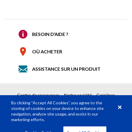
Confirmer le courriel
*
REQUEST A QUOTE
Société
BESOIN D’AIDE ?
Obtenir simplement votre devis en 2 étapes
OÙ ACHETER
1
Demande d’informations sur le produit
Détails
ASSISTANCE SUR UN PRODUIT
2
Soumettre une demande de devis
Champs obligatoires
*
Centre de ressources
Notre société
Carrières
Prénom
*
By clicking “Accept All Cookies”, you agree to the
storing of cookies on your device to enhance site
navigation, analyze site usage, and assist in our
Nom
*
marketing efforts.
© Rosco Laboratories 2026
Termes
Confidentialité