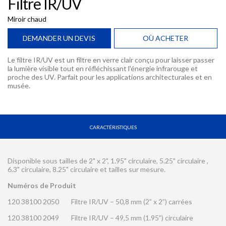
Filtre IR/UV
Miroir chaud
DEMANDER UN DEVIS
OÙ ACHETER
Le filtre IR/UV est un filtre en verre clair conçu pour laisser passer
la lumière visible tout en réfléchissant l'énergie infrarouge et
proche des UV. Parfait pour les applications architecturales et en
musée.
CARACTÉRISTIQUES
Disponible sous tailles de 2" x 2", 1.95" circulaire, 5.25" circulaire ,
6.3" circulaire, 8.25" circulaire et tailles sur mesure.
Numéros de Produit
120 38100 2050
Filtre IR/UV – 50,8 mm (2” x 2”) carrées
120 38100 2049
Filtre IR/UV – 49,5 mm (1.95”) circulaire