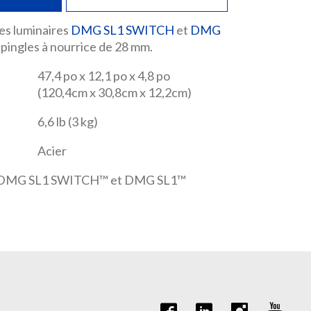
les luminaires
DMG SL1 SWITCH
et
DMG
épingles à nourrice de 28 mm.
47,4 po x 12,1 po x 4,8 po
(120,4cm x 30,8cm x 12,2cm)
6,6 lb (3 kg)
Acier
ur DMG SL1 SWITCH™ et DMG SL1™