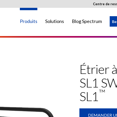
Centre de res
Produits
Solutions
Blog Spectrum
Be
sont pas tous disponibles dans votre pays.
Étrier
SL1 S
™
SL1
DEMANDER UN