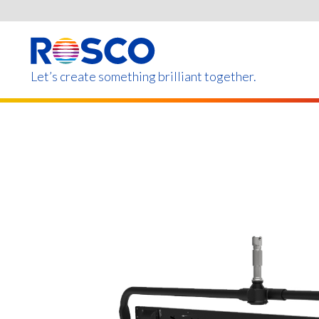
Skip
to
main
content
Let’s create something brilliant together.
Les produits de cette page ne 