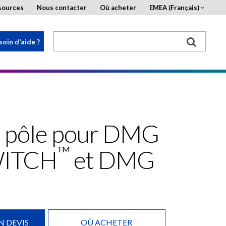
sources
Nous contacter
Où acheter
EMEA (Français)
soin d’aide ?
 à pôle pour DMG
TM
WITCH
et DMG
 DEVIS
OÙ ACHETER