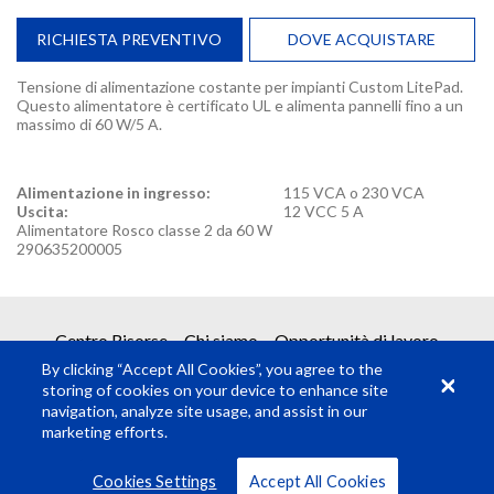
RICHIESTA PREVENTIVO
DOVE ACQUISTARE
Tensione di alimentazione costante per impianti Custom LitePad.
Questo alimentatore è certificato UL e alimenta pannelli fino a un
massimo di 60 W/5 A.
Alimentazione in ingresso:
115 VCA o 230 VCA
Uscita:
12 VCC 5 A
Alimentatore Rosco classe 2 da 60 W
290635200005
REQUEST A QUOTE
Centro Risorse
Chi siamo
Opportunità di lavoro
By clicking “Accept All Cookies”, you agree to the
Ottieni un preventivo con due semplici passi
storing of cookies on your device to enhance site
navigation, analyze site usage, and assist in our
marketing efforts.
1
Richiesta prodotto
© Rosco Laboratories 2026
Termini
Privacy
Cookies Settings
Accept All Cookies
2
Invia richiesta prodotto