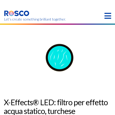
Skip
to
main
content
Let’s create something brilliant together.
I prodotti indicati in questa pagina potrebbero non
essere disponibili nella propria regione.
X-Effects® LED: filtro per effetto
acqua statico, turchese