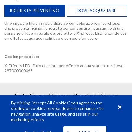
RICHIESTA PREVENTIVO
DOVE ACQUISTARE
Uno speciale filtro in vetro dicroico con colorazione in turchese,
che presenta incisioni ondulate per consentire il passaggio di una
porzione di luce naturale del proiettore X-Effects LED, creando così
un effetto acquatico realistico e con più sfumature.
Codice prodotto:
X-Effects LED: filtro di colore per effetto acqua statico, turchese
297000000095
REQUEST A QUOTE
Centro Risorse
Chi siamo
Opportunità di lavoro
By clicking “Accept All Cookies”, you agree to the
Ottieni un preventivo con due semplici passi
storing of cookies on your device to enhance site
navigation, analyze site usage, and assist in our
marketing efforts.
1
Richiesta prodotto
© Rosco Laboratories 2026
Termini
Privacy