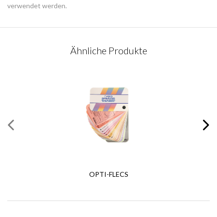
verwendet werden.
KONTAKTANFRAGE
Ähnliche Produkte
Bitte vervollständigen Sie dieses Formular
Pflichtfelder
*
Vorname
*
Nachname
*
E-Mail
*
OPTI-FLECS
E-Mail bestätigen
*