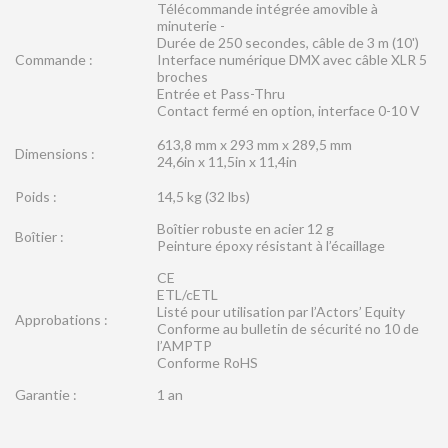
Télécommande intégrée amovible à
minuterie -
Durée de 250 secondes, câble de 3 m (10')
Commande :
Interface numérique DMX avec câble XLR 5
broches
Entrée et Pass-Thru
Contact fermé en option, interface 0-10 V
613,8 mm x 293 mm x 289,5 mm
Dimensions :
24,6in x 11,5in x 11,4in
Poids :
14,5 kg (32 lbs)
Boîtier robuste en acier 12 g
Boîtier :
Peinture époxy résistant à l’écaillage
CE
ETL/cETL
Listé pour utilisation par l’Actors’ Equity
Approbations :
Conforme au bulletin de sécurité no 10 de
l’AMPTP
Conforme RoHS
Garantie :
1 an