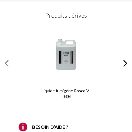
DEMANDE DE CONTACT
Produits dérivés
Veuillez compléter ce formulaire
Champs obligatoires
*
Prénom
*
Nom
*
Courriel
*
Liquide fumigène Rosco V-
Hazer
Confirmer le courriel
*
REQUEST A QUOTE
Société
BESOIN D’AIDE ?