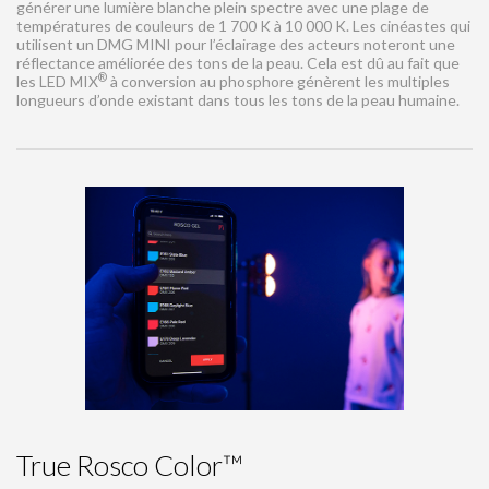
générer une lumière blanche plein spectre avec une plage de
températures de couleurs de 1 700 K à 10 000 K. Les cinéastes qui
utilisent un DMG MINI pour l’éclairage des acteurs noteront une
réflectance améliorée des tons de la peau. Cela est dû au fait que
®
les LED MIX
à conversion au phosphore génèrent les multiples
longueurs d’onde existant dans tous les tons de la peau humaine.
True Rosco Color™