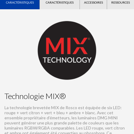
CARACTÉRISTIQUES
CARACTÉRISTIQUES
ACCESSOIRES
RESSOURCES
Technologie MIX®
La technologie brevetée MIX de Rosco est équipée de six LED:
rouge + vert citron + vert + bleu + ambre + blanc. Avec cet
ensemble propriétaire d’émetteurs, les luminaires DMG MINI
peuvent générer une plus grande palette de couleurs que les
luminaires RGBW/RGBA comparables. Les LED rouge, vert citron
et ambre ont également été converties au phosphore. Ce