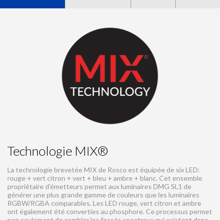
Technologie MIX®
La technologie brevetée MIX de Rosco est équipée de six LED:
rouge + vert citron + vert + bleu + ambre + blanc. Cet ensemble
propriétaire d’émetteurs permet aux luminaires DMG SL1 de
générer une plus grande gamme de couleurs que les luminaires
RGBW/RGBA comparables. Les LED rouge, vert citron et ambre
ont également été converties au phosphore. Ce processus permet
non seulement de combler les fossés spectraux qui existent dans