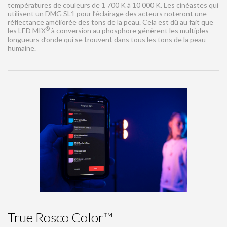
températures de couleurs de 1 700 K à 10 000 K. Les cinéastes qui
utilisent un DMG SL1 pour l’éclairage des acteurs noteront une
réflectance améliorée des tons de la peau. Cela est dû au fait que
®
les LED MIX
à conversion au phosphore génèrent les multiples
longueurs d’onde qui se trouvent dans tous les tons de la peau
humaine.
True Rosco Color™